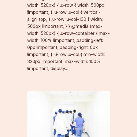
width: 520px) { .u-row { width: 500px
!important; } .u-row .u-col { vertical-
align: top; } .u-row .u-col-100 { width:
500px !important; } } @media (max-
width: 520px) { .u-row-container { max-
width: 100% !important; padding-left:
0px !important; padding-right: 0px
!important; } .u-row .u-col { min-width:
320px !important; max-width: 100%
!important; display:…